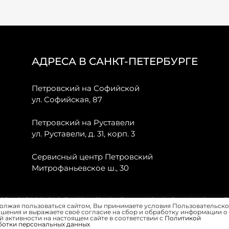
АДРЕСА В САНКТ-ПЕТЕРБУРГЕ
Петровский на Софийской
ул. Софийская, 87
Петровский на Руставели
ул. Руставели, д. 31, корп. 3
Сервисный центр Петровский
Митрофаньевское ш., 30
, JAECOO, GAC, Forthing, Citroёn, Peugeot, Opel и Renault в Санкт-
олжая пользоваться сайтом, Вы принимаете условия Пользовательско
шения и выражаете своё согласие на сбор и обработку информации о
 активности на настоящем сайте в соответствии с
Политикой
ботки персональных данных