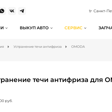
Санкт-Пе
ИИ
ВЫКУП АВТО
СЕРВИС
ЗАПЧ
ния
Устранение течи антифриза
OMODA
транение течи антифриза для 
00 руб.