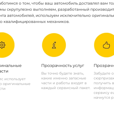
ботимся о том, чтобы ваш автомобиль доставлял вам то
 мы скрупулезно выполняем, разработанный производит
нта автомобилей, используем исключительно оригиналь
ко квалифицированных механиков.
инальные
Прозрачность услуг
Прозрачн
асти
Вы точно будете знать,
Забудьте 
какие именно запасные
сюрпризах
с использует
части и работы входят в
получить 
о оригинальные
каждый сервисный пакет.
информац
сти
сервису ещ
начнутся р