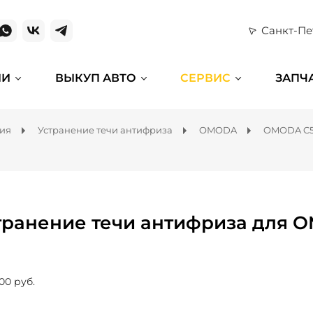
Санкт-Пе
ИИ
ВЫКУП АВТО
СЕРВИС
ЗАПЧ
ния
Устранение течи антифриза
OMODA
OMODA C
транение течи антифриза для 
00 руб.