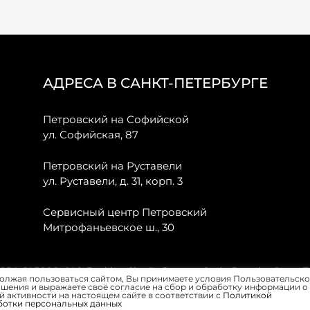
АДРЕСА В САНКТ-ПЕТЕРБУРГЕ
Петровский на Софийской
ул. Софийская, 87
Петровский на Руставели
ул. Руставели, д. 31, корп. 3
Сервисный центр Петровский
Митрофаньевское ш., 30
, JAECOO, GAC, Forthing, Citroёn, Peugeot, Opel и Renault в Санкт-
олжая пользоваться сайтом, Вы принимаете условия Пользовательско
шения и выражаете своё согласие на сбор и обработку информации о
 активности на настоящем сайте в соответствии с
Политикой
ботки персональных данных