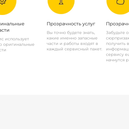
инальные
Прозрачность услуг
Прозрачн
асти
Вы точно будете знать,
Забудьте 
какие именно запасные
сюрпризах
с использует
части и работы входят в
получить 
о оригинальные
каждый сервисный пакет.
информац
сти
сервису ещ
начнутся р