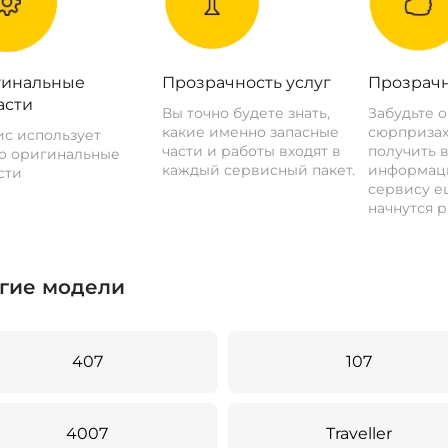
инальные
Прозрачность услуг
Прозрачн
асти
Вы точно будете знать,
Забудьте 
какие именно запасные
сюрпризах
с использует
части и работы входят в
получить 
о оригинальные
каждый сервисный пакет.
информац
сти
сервису ещ
начнутся р
гие модели
407
107
4007
Traveller