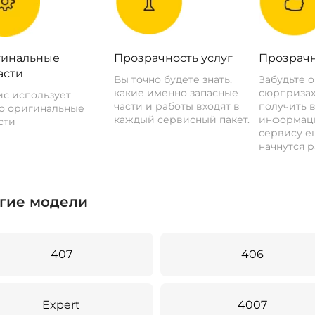
инальные
Прозрачность услуг
Прозрачн
асти
Вы точно будете знать,
Забудьте 
какие именно запасные
сюрпризах
с использует
части и работы входят в
получить 
о оригинальные
каждый сервисный пакет.
информац
сти
сервису ещ
начнутся р
гие модели
407
406
Expert
4007