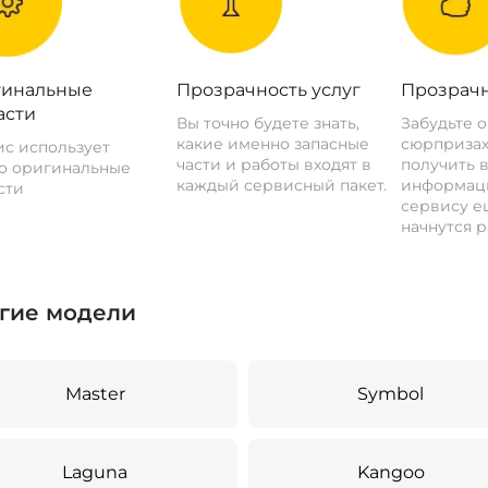
инальные
Прозрачность услуг
Прозрачн
асти
Вы точно будете знать,
Забудьте 
какие именно запасные
сюрпризах
с использует
части и работы входят в
получить 
о оригинальные
каждый сервисный пакет.
информац
сти
сервису ещ
начнутся р
гие модели
Master
Symbol
Laguna
Kangoo