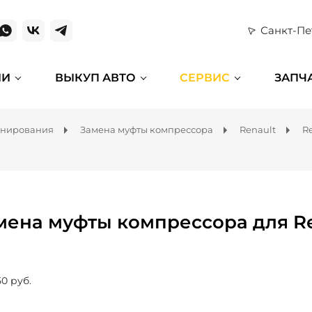
Санкт-Пе
ИИ
ВЫКУП АВТО
СЕРВИС
ЗАПЧ
онирования
Замена муфты компрессора
Renault
R
мена муфты компрессора для R
50 руб.