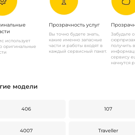
инальные
Прозрачность услуг
Прозрачн
асти
Вы точно будете знать,
Забудьте 
какие именно запасные
сюрпризах
с использует
части и работы входят в
получить 
о оригинальные
каждый сервисный пакет.
информац
сти
сервису ещ
начнутся р
гие модели
406
107
4007
Traveller