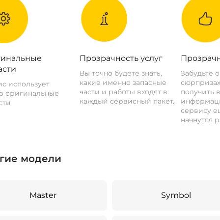
инальные
Прозрачность услуг
Прозрачн
асти
Вы точно будете знать,
Забудьте 
какие именно запасные
сюрпризах
с использует
части и работы входят в
получить 
о оригинальные
каждый сервисный пакет.
информац
сти
сервису ещ
начнутся р
гие модели
Master
Symbol