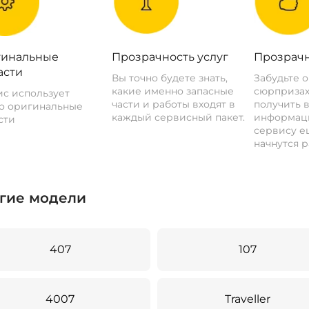
инальные
Прозрачность услуг
Прозрачн
асти
Вы точно будете знать,
Забудьте 
какие именно запасные
сюрпризах
с использует
части и работы входят в
получить 
о оригинальные
каждый сервисный пакет.
информац
сти
сервису ещ
начнутся р
гие модели
407
107
4007
Traveller