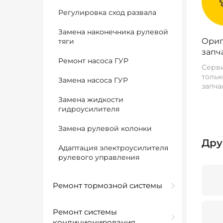
Регулировка сход развала
Замена наконечника рулевой
Ориг
тяги
запч
Ремонт насоса ГУР
Серви
тольк
Замена насоса ГУР
запча
Замена жидкости
гидроусилителя
Замена рулевой колонки
Дру
Адаптация электроусилителя
рулевого управления
Ремонт тормозной системы
Ремонт системы
кондиционирования