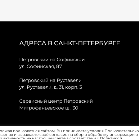
АДРЕСА В САНКТ-ПЕТЕРБУРГЕ
Петровский на Софийской
ул. Софийская, 87
Петровский на Руставели
ул. Руставели, д. 31, корп. 3
Сервисный центр Петровский
Митрофаньевское ш., 30
, JAECOO, GAC, Forthing, Citroёn, Peugeot, Opel и Renault в Санкт-
олжая пользоваться сайтом, Вы принимаете условия Пользовательско
шения и выражаете своё согласие на сбор и обработку информации о
 активности на настоящем сайте в соответствии с
Политикой