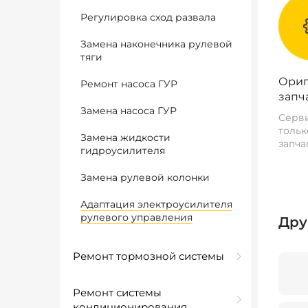
Регулировка сход развала
Замена наконечника рулевой
тяги
Ориг
Ремонт насоса ГУР
запч
Замена насоса ГУР
Серви
тольк
Замена жидкости
запча
гидроусилителя
Замена рулевой колонки
Адаптация электроусилителя
рулевого управления
Дру
Ремонт тормозной системы
Ремонт системы
кондиционирования