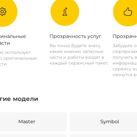
инальные
Прозрачность услуг
Прозрачн
асти
Вы точно будете знать,
Забудьте 
какие именно запасные
сюрпризах
с использует
части и работы входят в
получить 
о оригинальные
каждый сервисный пакет.
информац
сти
сервису ещ
начнутся р
гие модели
Master
Symbol