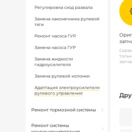
Регулировка сход развала
Замена наконечника рулевой
тяги
Ориг
Ремонт насоса ГУР
запч
Замена насоса ГУР
Серви
тольк
Замена жидкости
запча
гидроусилителя
Замена рулевой колонки
Адаптация электроусилителя
рулевого управления
Дру
Ремонт тормозной системы
Ремонт системы
кондиционирования