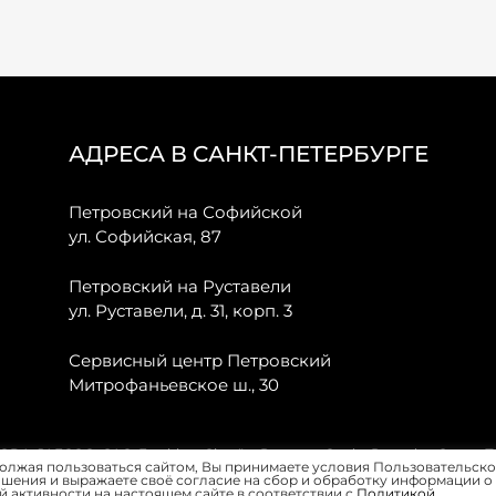
АДРЕСА В САНКТ-ПЕТЕРБУРГЕ
Петровский на Софийской
ул. Софийская, 87
Петровский на Руставели
ул. Руставели, д. 31, корп. 3
Сервисный центр Петровский
Митрофаньевское ш., 30
, JAECOO, GAC, Forthing, Citroёn, Peugeot, Opel и Renault в Санкт-
олжая пользоваться сайтом, Вы принимаете условия Пользовательско
шения и выражаете своё согласие на сбор и обработку информации о
 активности на настоящем сайте в соответствии с
Политикой