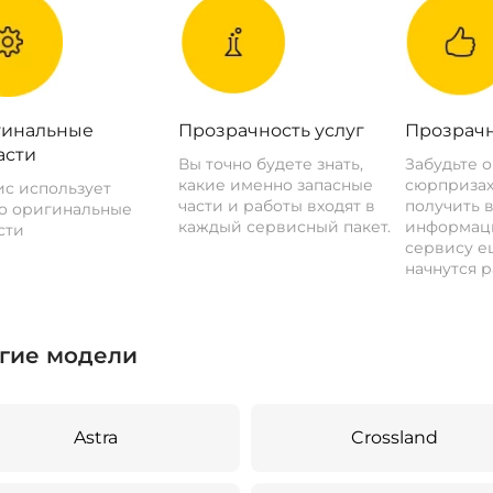
инальные
Прозрачность услуг
Прозрачн
асти
Вы точно будете знать,
Забудьте 
какие именно запасные
сюрпризах
с использует
части и работы входят в
получить 
о оригинальные
каждый сервисный пакет.
информац
сти
сервису ещ
начнутся р
гие модели
Astra
Crossland