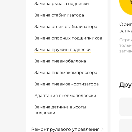
Замена рычага подвески
Замена стабилизатора
Ориг
Замена стоек стабилизатора
запч
Замена опорных подшипников
Серви
тольк
Замена пружин подвески
запча
Замена пневмобаллона
Замена пневмокомпрессора
Дру
Замена пневмоамортизатора
Адаптация пневмоподвески
Замена датчика высоты
подвески
Ремонт рулевого управления