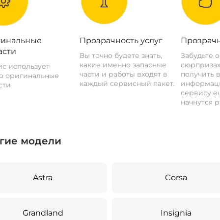
инальные
Прозрачность услуг
Прозрачн
асти
Вы точно будете знать,
Забудьте 
какие именно запасные
сюрпризах
с использует
части и работы входят в
получить 
о оригинальные
каждый сервисный пакет.
информац
сти
сервису ещ
начнутся р
гие модели
Astra
Corsa
Grandland
Insignia