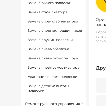
Замена рычага подвески
Замена стабилизатора
Ориг
Замена стоек стабилизатора
запч
Замена опорных подшипников
Серви
тольк
Замена пружин подвески
запча
Замена пневмобаллона
Замена пневмокомпрессора
Дру
Замена пневмоамортизатора
Адаптация пневмоподвески
Замена датчика высоты
подвески
Ремонт рулевого управления