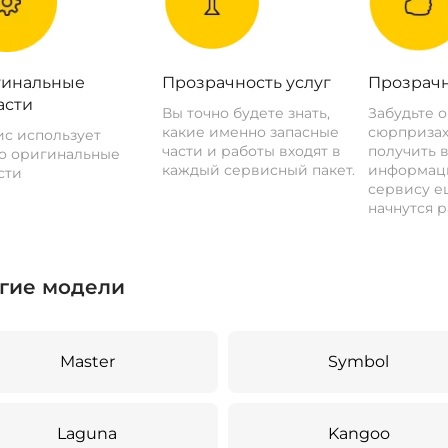
инальные
Прозрачность услуг
Прозрачн
асти
Вы точно будете знать,
Забудьте 
какие именно запасные
сюрпризах
с использует
части и работы входят в
получить 
о оригинальные
каждый сервисный пакет.
информац
сти
сервису ещ
начнутся р
гие модели
Master
Symbol
Laguna
Kangoo