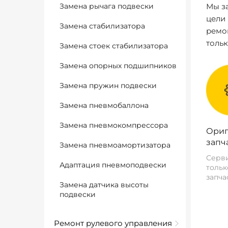
Замена рычага подвески
Мы за
цели
Замена стабилизатора
ремо
толь
Замена стоек стабилизатора
Замена опорных подшипников
Замена пружин подвески
Замена пневмобаллона
Замена пневмокомпрессора
Ориг
запч
Замена пневмоамортизатора
Серви
Адаптация пневмоподвески
тольк
запча
Замена датчика высоты
подвески
Ремонт рулевого управления