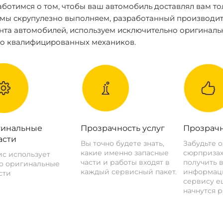
ботимся о том, чтобы ваш автомобиль доставлял вам то
 мы скрупулезно выполняем, разработанный производит
нта автомобилей, используем исключительно оригиналь
ко квалифицированных механиков.
инальные
Прозрачность услуг
Прозрачн
асти
Вы точно будете знать,
Забудьте 
какие именно запасные
сюрпризах
с использует
части и работы входят в
получить 
о оригинальные
каждый сервисный пакет.
информац
сти
сервису ещ
начнутся р