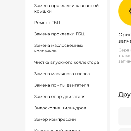
Замена прокладки клапанной
крышки
Ремонт ГБЦ
Замена прокладки ГБЦ
Ориг
запч
Замена маслосъемных
Серви
колпачков
тольк
запча
Чистка впускного коллектора
Замена масляного насоса
Замена помпы двигателя
Дру
Замена опор двигателя
Эндоскопия цилиндров
Замер компрессии
Капитальный ремонт