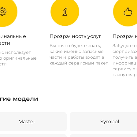
инальные
Прозрачность услуг
Прозрачн
асти
Вы точно будете знать,
Забудьте 
какие именно запасные
сюрпризах
с использует
части и работы входят в
получить 
о оригинальные
каждый сервисный пакет.
информац
сти
сервису ещ
начнутся р
гие модели
Master
Symbol