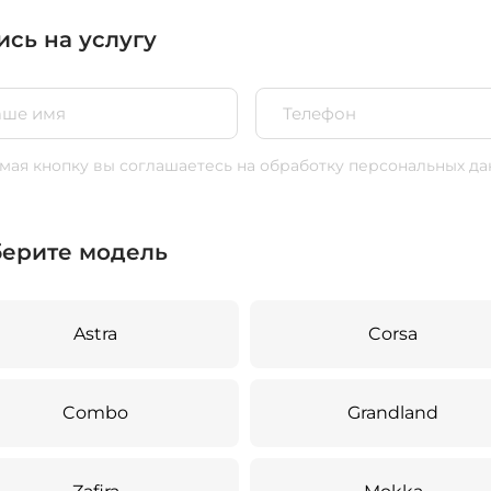
ись на услугу
ая кнопку вы соглашаетесь
на обработку персональных да
ерите модель
Astra
Corsa
Combo
Grandland