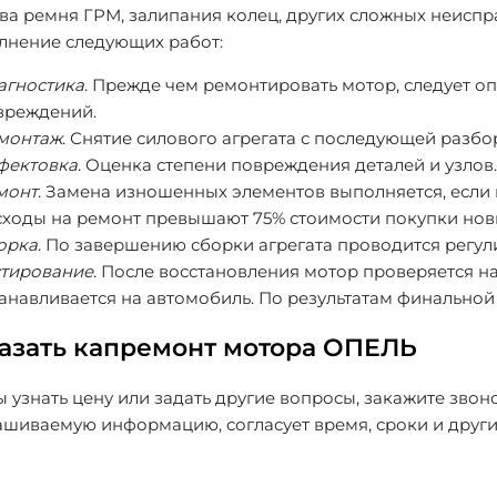
ва ремня ГРМ, залипания колец, других сложных неиспр
лнение следующих работ:
агностика
. Прежде чем ремонтировать мотор, следует оп
вреждений.
монтаж
. Снятие силового агрегата с последующей разбо
фектовка
. Оценка степени повреждения деталей и узлов.
монт
. Замена изношенных элементов выполняется, если
сходы на ремонт превышают 75% стоимости покупки новы
орка
. По завершению сборки агрегата проводится регул
стирование
. После восстановления мотор проверяется н
танавливается на автомобиль. По результатам финальной
азать капремонт мотора ОПЕЛЬ
 узнать цену или задать другие вопросы, закажите зво
шиваемую информацию, согласует время, сроки и други