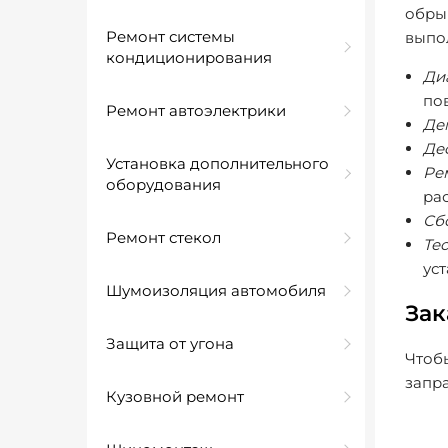
обры
Ремонт системы
выпо
кондиционирования
Ди
по
Ремонт автоэлектрики
Де
Де
Установка дополнительного
Ре
оборудования
ра
Сб
Ремонт стекол
Те
ус
Шумоизоляция автомобиля
Зак
Защита от угона
Чтобы
запра
Кузовной ремонт