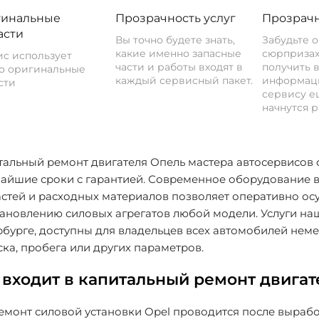
инальные
Прозрачность услуг
Прозрачн
асти
Вы точно будете знать,
Забудьте 
какие именно запасные
сюрпризах
с использует
части и работы входят в
получить 
о оригинальные
каждый сервисный пакет.
информац
сти
сервису ещ
начнутся р
тальный ремонт двигателя Опель мастера автосервисо
чайшие сроки с гарантией. Современное оборудование 
стей и расходных материалов позволяет оперативно осу
ановлению силовых агрегатов любой модели. Услуги на
бурге, доступны для владельцев всех автомобилей нем
ка, пробега или других параметров.
 входит в капитальный ремонт двигат
монт силовой установки Opel проводится после выработ