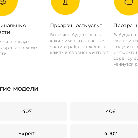
инальные
Прозрачность услуг
Прозрачн
асти
Вы точно будете знать,
Забудьте 
какие именно запасные
сюрпризах
с использует
части и работы входят в
получить 
о оригинальные
каждый сервисный пакет.
информац
сти
сервису ещ
начнутся р
гие модели
407
406
Expert
4007