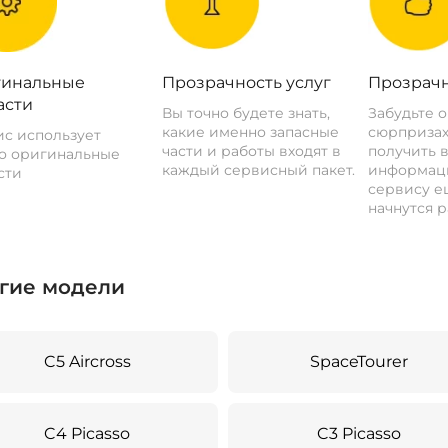
инальные
Прозрачность услуг
Прозрачн
асти
Вы точно будете знать,
Забудьте 
какие именно запасные
сюрпризах
с использует
части и работы входят в
получить 
о оригинальные
каждый сервисный пакет.
информац
сти
сервису ещ
начнутся р
гие модели
C5 Aircross
SpaceTourer
C4 Picasso
C3 Picasso