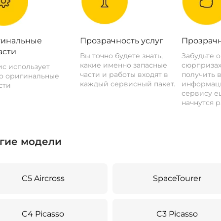
инальные
Прозрачность услуг
Прозрачн
асти
Вы точно будете знать,
Забудьте 
какие именно запасные
сюрпризах
с использует
части и работы входят в
получить 
о оригинальные
каждый сервисный пакет.
информац
сти
сервису ещ
начнутся р
гие модели
C5 Aircross
SpaceTourer
C4 Picasso
C3 Picasso