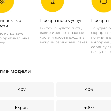
инальные
Прозрачность услуг
Прозрачн
асти
Вы точно будете знать,
Забудьте 
какие именно запасные
сюрпризах
с использует
части и работы входят в
получить 
о оригинальные
каждый сервисный пакет.
информац
сти
сервису ещ
начнутся р
гие модели
407
406
Expert
4007