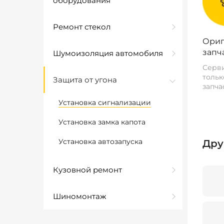
оборудования
Ремонт стекол
Ориг
запч
Шумоизоляция автомобиля
Серви
тольк
Защита от угона
запча
Установка сигнализации
Установка замка капота
Установка автозапуска
Дру
Кузовной ремонт
Шиномонтаж