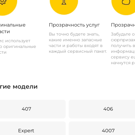
инальные
Прозрачность услуг
Прозрачн
асти
Вы точно будете знать,
Забудьте 
какие именно запасные
сюрпризах
с использует
части и работы входят в
получить 
о оригинальные
каждый сервисный пакет.
информац
сти
сервису ещ
начнутся р
гие модели
407
406
Expert
4007