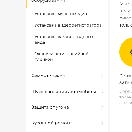
оборудования
Мы за
цели
Установка мультимедиа
ремо
толь
Установка видеорегистратора
Установка камеры заднего
вида
Оклейка антигравийной
пленкой
Ремонт стекол
Ориг
запч
Шумоизоляция автомобиля
Серви
тольк
запча
Защита от угона
Кузовной ремонт