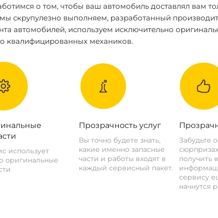
ботимся о том, чтобы ваш автомобиль доставлял вам то
 мы скрупулезно выполняем, разработанный производит
нта автомобилей, используем исключительно оригиналь
ко квалифицированных механиков.
инальные
Прозрачность услуг
Прозрачн
асти
Вы точно будете знать,
Забудьте 
какие именно запасные
сюрпризах
с использует
части и работы входят в
получить 
о оригинальные
каждый сервисный пакет.
информац
сти
сервису ещ
начнутся р