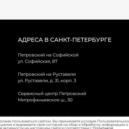
АДРЕСА В САНКТ-ПЕТЕРБУРГЕ
Петровский на Софийской
ул. Софийская, 87
Петровский на Руставели
ул. Руставели, д. 31, корп. 3
Сервисный центр Петровский
Митрофаньевское ш., 30
, JAECOO, GAC, Forthing, Citroёn, Peugeot, Opel и Renault в Санкт-
олжая пользоваться сайтом, Вы принимаете условия Пользовательско
шения и выражаете своё согласие на сбор и обработку информации о
 активности на настоящем сайте в соответствии с
Политикой