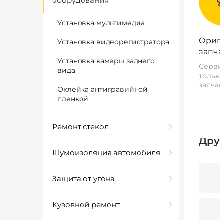
оборудования
Установка мультимедиа
Ориг
Установка видеорегистратора
запч
Установка камеры заднего
Серви
вида
тольк
запча
Оклейка антигравийной
пленкой
Ремонт стекол
Дру
Шумоизоляция автомобиля
Защита от угона
Кузовной ремонт