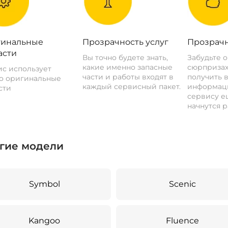
инальные
Прозрачность услуг
Прозрачн
асти
Вы точно будете знать,
Забудьте 
какие именно запасные
сюрпризах
с использует
части и работы входят в
получить 
о оригинальные
каждый сервисный пакет.
информац
сти
сервису ещ
начнутся р
гие модели
Symbol
Scenic
Kangoo
Fluence