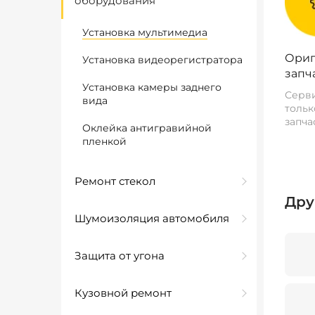
оборудования
Установка мультимедиа
Ориг
Установка видеорегистратора
запч
Установка камеры заднего
Серви
вида
тольк
запча
Оклейка антигравийной
пленкой
Ремонт стекол
Дру
Шумоизоляция автомобиля
Защита от угона
Кузовной ремонт