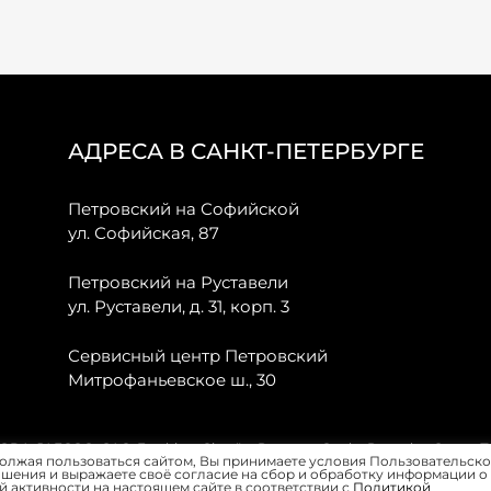
АДРЕСА В САНКТ-ПЕТЕРБУРГЕ
Петровский на Софийской
ул. Софийская, 87
Петровский на Руставели
ул. Руставели, д. 31, корп. 3
Сервисный центр Петровский
Митрофаньевское ш., 30
, JAECOO, GAC, Forthing, Citroёn, Peugeot, Opel и Renault в Санкт-
олжая пользоваться сайтом, Вы принимаете условия Пользовательско
шения и выражаете своё согласие на сбор и обработку информации о
 активности на настоящем сайте в соответствии с
Политикой