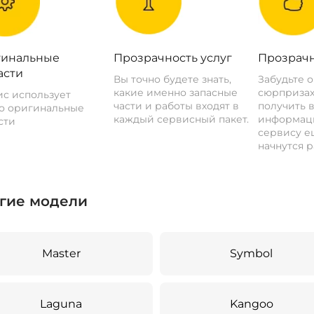
инальные
Прозрачность услуг
Прозрачн
асти
Вы точно будете знать,
Забудьте 
какие именно запасные
сюрпризах
с использует
части и работы входят в
получить 
о оригинальные
каждый сервисный пакет.
информац
сти
сервису ещ
начнутся р
гие модели
Master
Symbol
Laguna
Kangoo