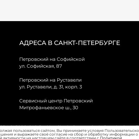
АДРЕСА В САНКТ-ПЕТЕРБУРГЕ
Петровский на Софийской
ул. Софийская, 87
Петровский на Руставели
ул. Руставели, д. 31, корп. 3
Сервисный центр Петровский
Митрофаньевское ш., 30
, JAECOO, GAC, Forthing, Citroёn, Peugeot, Opel и Renault в Санкт-
олжая пользоваться сайтом, Вы принимаете условия Пользовательско
шения и выражаете своё согласие на сбор и обработку информации о
 активности на настоящем сайте в соответствии с
Политикой