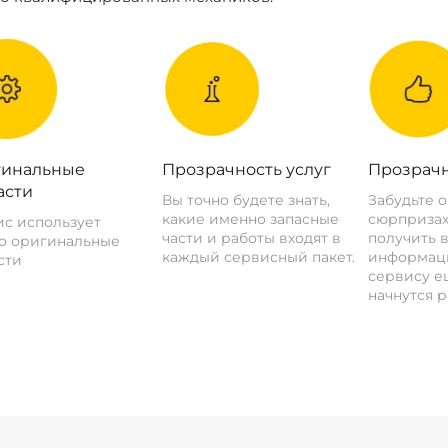
инальные
Прозрачность услуг
Прозрачн
асти
Вы точно будете знать,
Забудьте 
какие именно запасные
сюрпризах
с использует
части и работы входят в
получить 
о оригинальные
каждый сервисный пакет.
информац
сти
сервису ещ
начнутся р