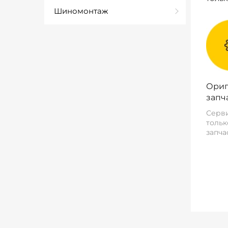
Шиномонтаж
Ориг
запч
Серви
тольк
запча