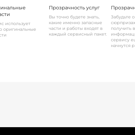
инальные
Прозрачность услуг
Прозрачн
асти
Вы точно будете знать,
Забудьте 
какие именно запасные
сюрпризах
с использует
части и работы входят в
получить 
о оригинальные
каждый сервисный пакет.
информац
сти
сервису ещ
начнутся р