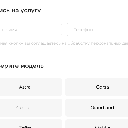
ись на услугу
ая кнопку вы соглашаетесь
на обработку персональных да
ерите модель
Astra
Corsa
Combo
Grandland