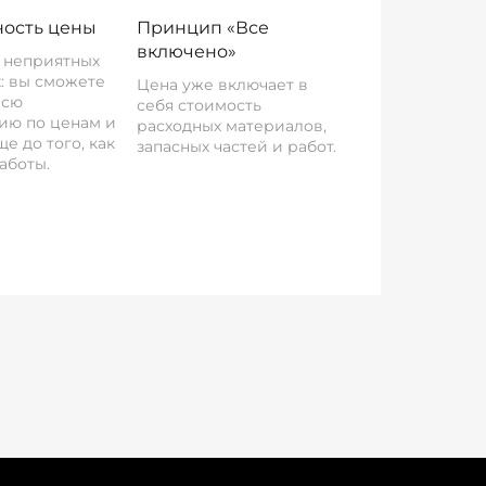
ость цены
Принцип «Все
включено»
о неприятных
: вы сможете
Цена уже включает в
всю
себя стоимость
ию по ценам и
расходных материалов,
е до того, как
запасных частей и работ.
аботы.