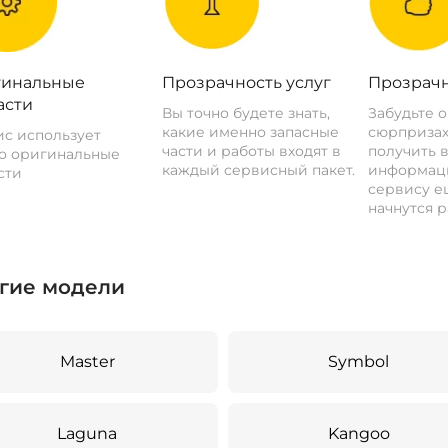
инальные
Прозрачность услуг
Прозрачн
асти
Вы точно будете знать,
Забудьте 
какие именно запасные
сюрпризах
с использует
части и работы входят в
получить 
о оригинальные
каждый сервисный пакет.
информац
сти
сервису ещ
начнутся р
гие модели
Master
Symbol
Laguna
Kangoo