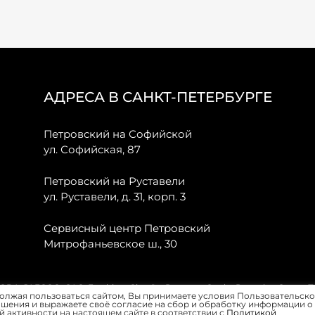
АДРЕСА В САНКТ-ПЕТЕРБУРГЕ
Петровский на Софийской
ул. Софийская, 87
Петровский на Руставели
ул. Руставели, д. 31, корп. 3
Сервисный центр Петровский
Митрофаньевское ш., 30
, JAECOO, GAC, Forthing, Citroёn, Peugeot, Opel и Renault в Санкт-
олжая пользоваться сайтом, Вы принимаете условия Пользовательско
шения и выражаете своё согласие на сбор и обработку информации о
 активности на настоящем сайте в соответствии с
Политикой