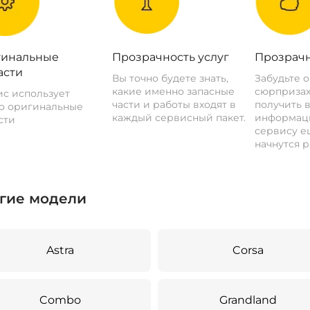
инальные
Прозрачность услуг
Прозрачн
асти
Вы точно будете знать,
Забудьте 
какие именно запасные
сюрпризах
с использует
части и работы входят в
получить 
о оригинальные
каждый сервисный пакет.
информац
сти
сервису ещ
начнутся р
гие модели
Astra
Corsa
Combo
Grandland