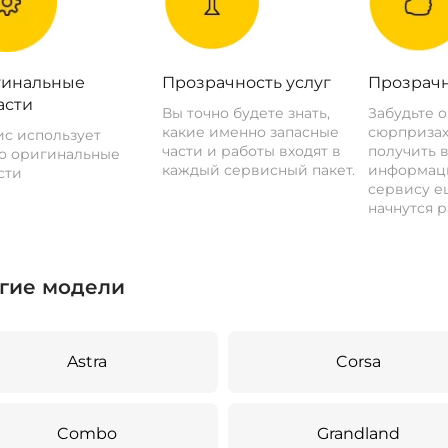
инальные
Прозрачность услуг
Прозрачн
асти
Вы точно будете знать,
Забудьте 
какие именно запасные
сюрпризах
с использует
части и работы входят в
получить 
о оригинальные
каждый сервисный пакет.
информац
сти
сервису ещ
начнутся р
гие модели
Astra
Corsa
Combo
Grandland