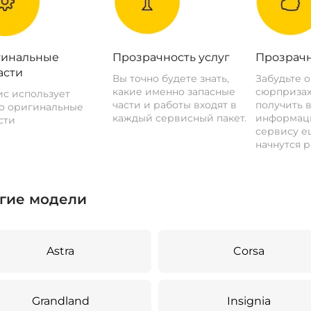
инальные
Прозрачность услуг
Прозрачн
асти
Вы точно будете знать,
Забудьте 
какие именно запасные
сюрпризах
с использует
части и работы входят в
получить 
о оригинальные
каждый сервисный пакет.
информац
сти
сервису ещ
начнутся р
гие модели
Astra
Corsa
Grandland
Insignia