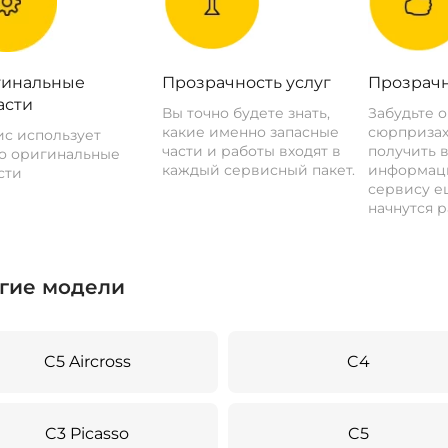
инальные
Прозрачность услуг
Прозрачн
асти
Вы точно будете знать,
Забудьте 
какие именно запасные
сюрпризах
с использует
части и работы входят в
получить 
о оригинальные
каждый сервисный пакет.
информац
сти
сервису ещ
начнутся р
гие модели
C5 Aircross
C4
C3 Picasso
C5