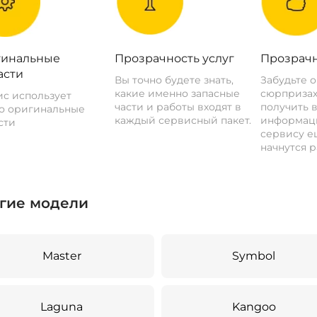
инальные
Прозрачность услуг
Прозрачн
асти
Вы точно будете знать,
Забудьте 
какие именно запасные
сюрпризах
с использует
части и работы входят в
получить 
о оригинальные
каждый сервисный пакет.
информац
сти
сервису ещ
начнутся р
гие модели
Master
Symbol
Laguna
Kangoo