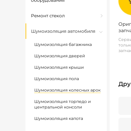
оборудования
Ремонт стекол
Ориг
запч
Шумоизоляция автомобиля
Серви
Шумоизоляция багажника
тольк
запча
Шумоизоляция дверей
Шумоизоляция крыши
Шумоизоляция пола
Дру
Шумоизоляция колесных арок
Шумоизоляция торпедо и
центральной консоли
Шумоизоляция капота