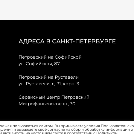
АДРЕСА В САНКТ-ПЕТЕРБУРГЕ
Петровский на Софийской
ул. Софийская, 87
Петровский на Руставели
ул. Руставели, д. 31, корп. 3
Сервисный центр Петровский
Митрофаньевское ш., 30
, JAECOO, GAC, Forthing, Citroёn, Peugeot, Opel и Renault в Санкт-
олжая пользоваться сайтом, Вы принимаете условия Пользовательско
шения и выражаете своё согласие на сбор и обработку информации о
 активности на настоящем сайте в соответствии с
Политикой