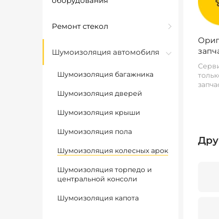
оборудования
Ремонт стекол
Ориг
запч
Шумоизоляция автомобиля
Серви
Шумоизоляция багажника
тольк
запча
Шумоизоляция дверей
Шумоизоляция крыши
Шумоизоляция пола
Дру
Шумоизоляция колесных арок
Шумоизоляция торпедо и
центральной консоли
Шумоизоляция капота