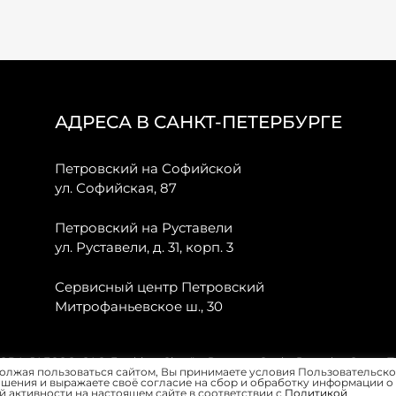
АДРЕСА В САНКТ-ПЕТЕРБУРГЕ
Петровский на Софийской
ул. Софийская, 87
Петровский на Руставели
ул. Руставели, д. 31, корп. 3
Сервисный центр Петровский
Митрофаньевское ш., 30
, JAECOO, GAC, Forthing, Citroёn, Peugeot, Opel и Renault в Санкт-
олжая пользоваться сайтом, Вы принимаете условия Пользовательско
шения и выражаете своё согласие на сбор и обработку информации о
 активности на настоящем сайте в соответствии с
Политикой