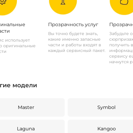
инальные
Прозрачность услуг
Прозрачн
асти
Вы точно будете знать,
Забудьте 
какие именно запасные
сюрпризах
с использует
части и работы входят в
получить 
о оригинальные
каждый сервисный пакет.
информац
сти
сервису ещ
начнутся р
гие модели
Master
Symbol
Laguna
Kangoo