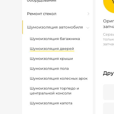
оборудования
Ремонт стекол
Ориг
запч
Шумоизоляция автомобиля
Серви
Шумоизоляция багажника
тольк
запча
Шумоизоляция дверей
Шумоизоляция крыши
Шумоизоляция пола
Дру
Шумоизоляция колесных арок
Шумоизоляция торпедо и
центральной консоли
Шумоизоляция капота