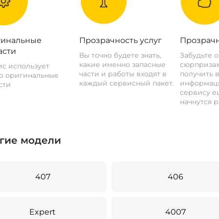
инальные
Прозрачность услуг
Прозрачн
асти
Вы точно будете знать,
Забудьте 
какие именно запасные
сюрпризах
с использует
части и работы входят в
получить 
о оригинальные
каждый сервисный пакет.
информац
сти
сервису ещ
начнутся р
гие модели
407
406
Expert
4007