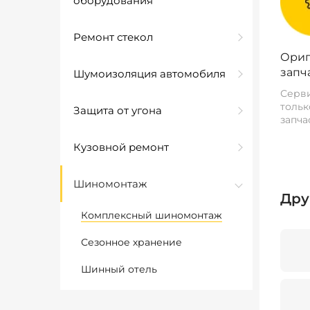
оборудования
Ремонт стекол
Ориг
запч
Шумоизоляция автомобиля
Серви
тольк
Защита от угона
запча
Кузовной ремонт
Шиномонтаж
Дру
Комплексный шиномонтаж
Сезонное хранение
Шинный отель