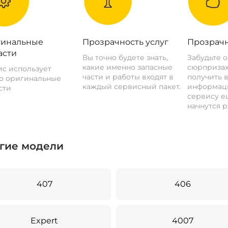
инальные
Прозрачность услуг
Прозрачн
асти
Вы точно будете знать,
Забудьте 
какие именно запасные
сюрпризах
с использует
части и работы входят в
получить 
о оригинальные
каждый сервисный пакет.
информац
сти
сервису ещ
начнутся р
гие модели
407
406
Expert
4007