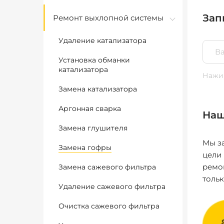
Зап
Ремонт выхлопной системы
Удаление катализатора
Установка обманки
катализатора
Нажим
Замена катализатора
Аргонная сварка
Наш
Замена глушителя
Мы за
Замена гофры
цели
ремо
Замена сажевого фильтра
толь
Удаление сажевого фильтра
Очистка сажевого фильтра