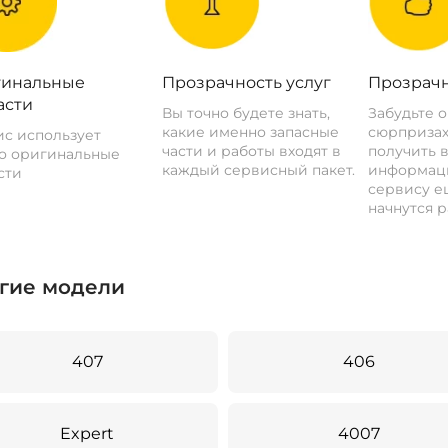
инальные
Прозрачность услуг
Прозрачн
асти
Вы точно будете знать,
Забудьте 
какие именно запасные
сюрпризах
с использует
части и работы входят в
получить 
о оригинальные
каждый сервисный пакет.
информац
сти
сервису ещ
начнутся р
гие модели
407
406
Expert
4007