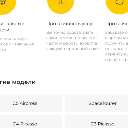
инальные
Прозрачность услуг
Прозрачн
асти
Вы точно будете знать,
Забудьте 
какие именно запасные
сюрпризах
с использует
части и работы входят в
получить 
о оригинальные
каждый сервисный пакет.
информац
сти
сервису ещ
начнутся р
гие модели
C5 Aircross
SpaceTourer
C4 Picasso
C3 Picasso