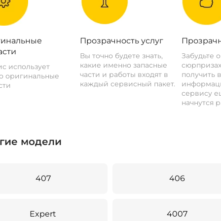
инальные
Прозрачность услуг
Прозрачн
асти
Вы точно будете знать,
Забудьте 
какие именно запасные
сюрпризах
с использует
части и работы входят в
получить 
о оригинальные
каждый сервисный пакет.
информац
сти
сервису ещ
начнутся р
гие модели
407
406
Expert
4007