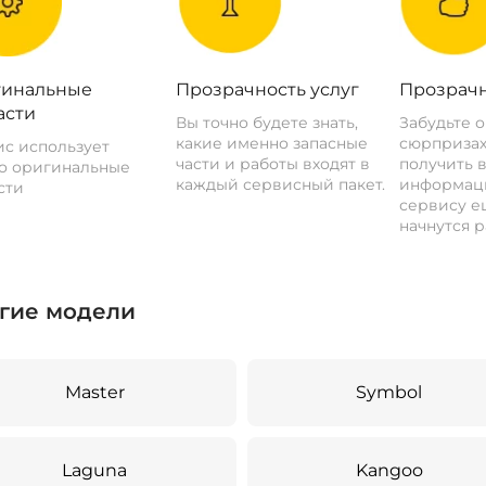
инальные
Прозрачность услуг
Прозрачн
асти
Вы точно будете знать,
Забудьте 
какие именно запасные
сюрпризах
с использует
части и работы входят в
получить 
о оригинальные
каждый сервисный пакет.
информац
сти
сервису ещ
начнутся р
гие модели
Master
Symbol
Laguna
Kangoo