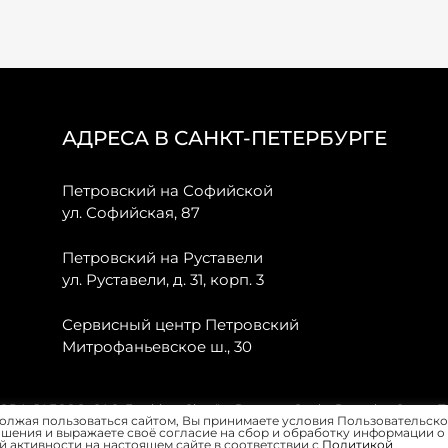
АДРЕСА В САНКТ-ПЕТЕРБУРГЕ
Петровский на Софийской
ул. Софийская, 87
Петровский на Руставели
ул. Руставели, д. 31, корп. 3
Сервисный центр Петровский
Митрофаньевское ш., 30
, JAECOO, GAC, Forthing, Citroёn, Peugeot, Opel и Renault в Санкт-
олжая пользоваться сайтом, Вы принимаете условия Пользовательско
шения и выражаете своё согласие на сбор и обработку информации о
 активности на настоящем сайте в соответствии с
Политикой