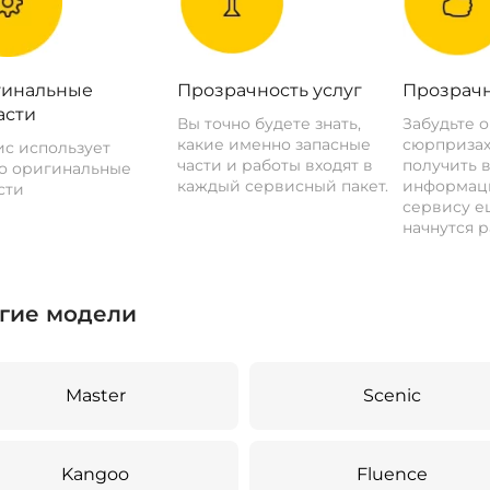
инальные
Прозрачность услуг
Прозрачн
асти
Вы точно будете знать,
Забудьте 
какие именно запасные
сюрпризах
с использует
части и работы входят в
получить 
о оригинальные
каждый сервисный пакет.
информац
сти
сервису ещ
начнутся р
гие модели
Master
Scenic
Kangoo
Fluence