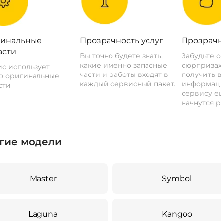
инальные
Прозрачность услуг
Прозрачн
асти
Вы точно будете знать,
Забудьте 
какие именно запасные
сюрпризах
с использует
части и работы входят в
получить 
о оригинальные
каждый сервисный пакет.
информац
сти
сервису ещ
начнутся р
гие модели
Master
Symbol
Laguna
Kangoo