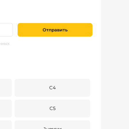
Отправить
нных
C4
C5