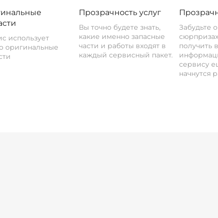
инальные
Прозрачность услуг
Прозрачн
асти
Вы точно будете знать,
Забудьте 
какие именно запасные
сюрпризах
с использует
части и работы входят в
получить 
о оригинальные
каждый сервисный пакет.
информац
сти
сервису ещ
начнутся р