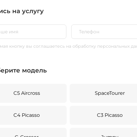
ись на услугу
ая кнопку вы соглашаетесь
на обработку персональных да
ерите модель
C5 Aircross
SpaceTourer
C4 Picasso
C3 Picasso