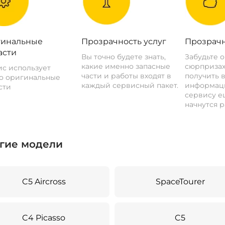
инальные
Прозрачность услуг
Прозрачн
асти
Вы точно будете знать,
Забудьте 
какие именно запасные
сюрпризах
с использует
части и работы входят в
получить 
о оригинальные
каждый сервисный пакет.
информац
сти
сервису ещ
начнутся р
гие модели
C5 Aircross
SpaceTourer
C4 Picasso
C5