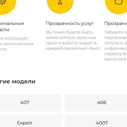
инальные
Прозрачность услуг
Прозрачн
асти
Вы точно будете знать,
Забудьте 
какие именно запасные
сюрпризах
с использует
части и работы входят в
получить 
о оригинальные
каждый сервисный пакет.
информац
сти
сервису ещ
начнутся р
гие модели
407
406
Expert
4007