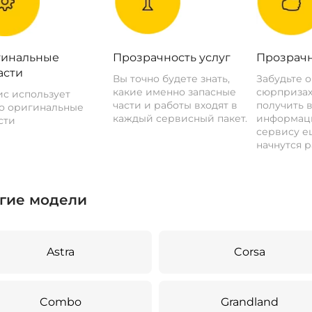
инальные
Прозрачность услуг
Прозрачн
асти
Вы точно будете знать,
Забудьте 
какие именно запасные
сюрпризах
с использует
части и работы входят в
получить 
о оригинальные
каждый сервисный пакет.
информац
сти
сервису ещ
начнутся р
гие модели
Astra
Corsa
Combo
Grandland