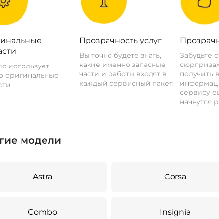
инальные
Прозрачность услуг
Прозрачн
асти
Вы точно будете знать,
Забудьте 
какие именно запасные
сюрпризах
с использует
части и работы входят в
получить 
о оригинальные
каждый сервисный пакет.
информац
сти
сервису ещ
начнутся р
гие модели
Astra
Corsa
Combo
Insignia