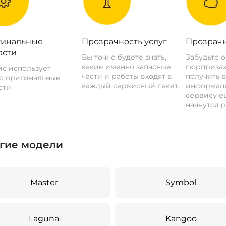
инальные
Прозрачность услуг
Прозрачн
асти
Вы точно будете знать,
Забудьте 
какие именно запасные
сюрпризах
с использует
части и работы входят в
получить 
о оригинальные
каждый сервисный пакет.
информац
сти
сервису ещ
начнутся р
гие модели
Master
Symbol
Laguna
Kangoo