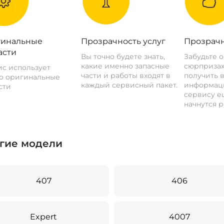
инальные
Прозрачность услуг
Прозрачн
асти
Вы точно будете знать,
Забудьте 
какие именно запасные
сюрпризах
с использует
части и работы входят в
получить 
о оригинальные
каждый сервисный пакет.
информац
сти
сервису ещ
начнутся р
гие модели
407
406
Expert
4007