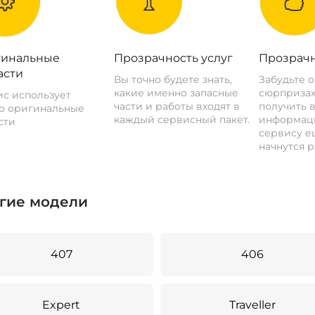
инальные
Прозрачность услуг
Прозрачн
асти
Вы точно будете знать,
Забудьте 
какие именно запасные
сюрпризах
с использует
части и работы входят в
получить 
о оригинальные
каждый сервисный пакет.
информац
сти
сервису ещ
начнутся р
гие модели
407
406
Expert
Traveller