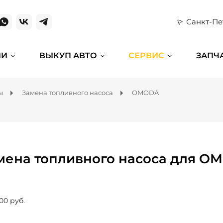
Санкт-Пе
ИИ
ВЫКУП АВТО
СЕРВИС
ЗАПЧ
ы
Замена топливного насоса
OMODA
мена топливного насоса для O
00 руб.