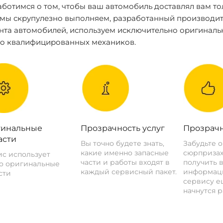
ботимся о том, чтобы ваш автомобиль доставлял вам то
 мы скрупулезно выполняем, разработанный производит
нта автомобилей, используем исключительно оригиналь
ко квалифицированных механиков.
инальные
Прозрачность услуг
Прозрачн
асти
Вы точно будете знать,
Забудьте 
какие именно запасные
сюрпризах
с использует
части и работы входят в
получить 
о оригинальные
каждый сервисный пакет.
информац
сти
сервису ещ
начнутся р