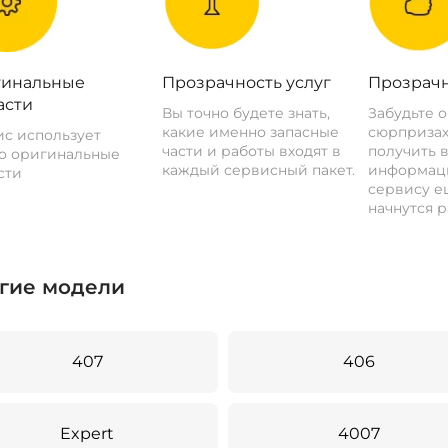
инальные
Прозрачность услуг
Прозрачн
асти
Вы точно будете знать,
Забудьте 
какие именно запасные
сюрпризах
с использует
части и работы входят в
получить 
о оригинальные
каждый сервисный пакет.
информац
сти
сервису ещ
начнутся р
гие модели
407
406
Expert
4007