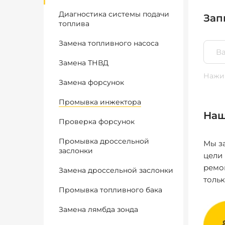
Диагностика системы подачи
Зап
топлива
Замена топливного насоса
Замена ТНВД
Нажим
Замена форсунок
Промывка инжектора
Наш
Проверка форсунок
Промывка дроссельной
Мы за
заслонки
цели
ремо
Замена дроссельной заслонки
толь
Промывка топливного бака
Замена лямбда зонда